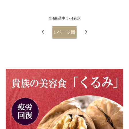
全
4
商品中
1 - 4
表示
1
ページ目