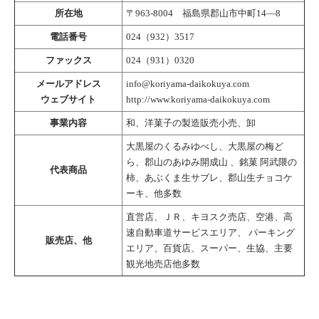
所在地
〒963-8004 福島県郡山市中町14―8
電話番号
024（932）3517
ファックス
024（931）0320
メールアドレス
info@koriyama-daikokuya.com
ウェブサイト
http://www.koriyama-daikokuya.com
事業内容
和、洋菓子の製造販売小売、卸
大黒屋のくるみゆべし、大黒屋の梅ど
ら、郡山のあゆみ開成山 、銘菓 阿武隈の
代表商品
柿、あぶくま生サブレ、郡山生チョコケ
ーキ、他多数
直営店、ＪＲ、キヨスク売店、空港、高
速自動車道サービスエリア、 パーキング
販売店、他
エリア、百貨店、スーパー、生協、主要
観光地売店他多数