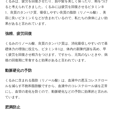
くるみは、疲労を回復させたり、肌や髪を美しく保ったり、精をつけ
ると考えられてきました。くるみには疲労を回復させるビタミンＢ
1、良質のタンパク質、吸収しやすい良質の脂肪（リノール酸）、美
容に良いビタミンＥなどが含まれているので、私たちの身体によい効
果があると言われています。
強精、疲労回復
くるみのリノール酸、良質のタンパク質は、消化吸収しやすいので基
礎体力の増強に役立ち、ビタミンＢ1は、体内の新陳代謝を高め、早
く疲労を回復させ精力をつけます。ですから、元気のないときや、病
後の回復期に常食すると効果があると言われています。
動脈硬化の予防
くるみに含まれる脂肪（リノール酸）は、血液中の悪玉コレステロー
ルを減らす不飽和脂肪酸ですから、血液中のコレステロール値を正常
にし、血管の老化を防ぐので、動脈硬化などの予防に効果的と言われ
ています。
肥満防止