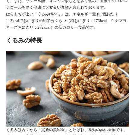
く、また、リノール酸、オレイン酸などを多く含み、血液中のコレス
テロールを除く健康に大変良い食物と言われております。
はらもちがよい「くるみゆべし」は、エネルギー量も1個あたり
112kcalでおにぎりの約半分くらい（梅おにぎり：173kcal、ツナマヨ
ネーズおにぎり：232kcal）の低カロリー食品です。
くるみの特長
くるみは古くから「貴族の美容食」と呼ばれ、薬効の高い食物です。